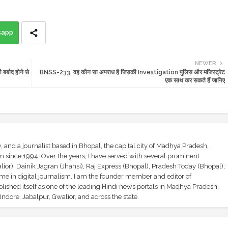
sapp
NEWER
र्बाद होने से
BNSS-233, वह कौन सा अपराध है जिसकी Investigation पुलिस और मजिस्ट्रेट
एक साथ कर सकते हैं जानिए
and a journalist based in Bhopal, the capital city of Madhya Pradesh,
sm since 1994. Over the years, I have served with several prominent
ior), Dainik Jagran (Jhansi), Raj Express (Bhopal), Pradesh Today (Bhopal);
ime in digital journalism. I am the founder member and editor of
shed itself as one of the leading Hindi news portals in Madhya Pradesh,
ndore, Jabalpur, Gwalior, and across the state.