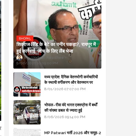
BHOPAL
शिवराज सिंह के बेटे का पनीर पकड़ा?, रायपुर में
हुई कार्रवाई, जांच के लिए लैब भेजा
Updesh Awasthee
8/06/2026 10:09:00 PM
मध्य प्रदेश: दैनिक वेतनभोगी कर्मचारियों
के स्थायी वर्गीकरण और वेतनमान पर
सरकार का बड़ा स्पष्टीकरण
8/01/2026 07:07:00 PM
भोपाल–रीवा वंदे भारत एक्सप्रेस में बर्थों
की संख्या डबल से ज्यादा हुई
8/06/2026 09:14:00 PM
र
MP Patwari भर्ती 2026 और समूह-2