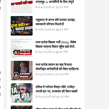
ह
उपसमूह-4 अभ्यर्थियों के लिए संपूर्ण
मार्गदर्शिका
8/04/2026 10:32:00 PM
त
राहुकाल से डरना क्यों फायदा उठाइए,
चमत्कारी परिणाम मिलते हैं
8/06/2026 10:39:00 PM
मध्य प्रदेश शिक्षक भर्ती 2025: विशेष
शिक्षक पात्रता विवाद पहुँचा हाई कोर्ट;
सरकार से माँगा जवाब
8/05/2026 10:49:00 PM
मध्य प्रदेश शासन का बड़ा फैसला:
सेवानिवृत्त कर्मचारियों की पेंशन प्रक्रिया
य
और बजट कोडिंग में हुए क्रांतिकारी
8/04/2026 10:20:00 PM
बदलाव
ट
े
दतिया में नरोत्तम मिश्रा जीते, राजेंद्र
भारती हार गए, घनश्याम की पेंशन पक्की
ं
और आशुतोष बैक टू...
8/03/2026 06:32:00 PM