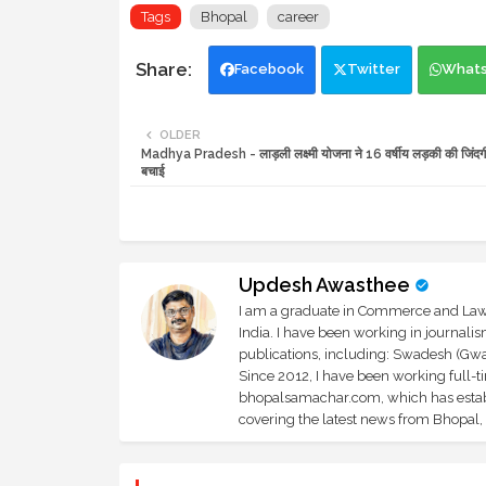
Tags
Bhopal
career
Facebook
Twitter
What
OLDER
Madhya Pradesh - लाड़ली लक्ष्मी योजना ने 16 वर्षीय लड़की की जिंदगी ब
बचाई
Updesh Awasthee
I am a graduate in Commerce and Law, 
India. I have been working in journali
publications, including: Swadesh (Gwal
Since 2012, I have been working full-t
bhopalsamachar.com, which has establi
covering the latest news from Bhopal, I