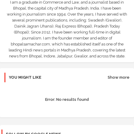
I am a graduate in Commerce and Law, and a journalist based in
Bhopal, the capital city of Madhya Pradesh, India. I have been
working in journalism since 1994. Over the years, I have served with
several prominent publications, including: Swadesh (Gwalior),
Dainik Jagran (Jhansi), Raj Express (Bhopal), Pradesh Today
(Bhopal); Since 2012, I have been working full-time in digital
journalism. I am the founder member and editor of
bhopalsamachar.com, which has established itself as one of the
leading Hindi news portals in Madhya Pradesh, covering the latest
news from Bhopal, Indore, Jabalpur, Gwalior, and across the state.
YOU MIGHT LIKE
Show more
Error:
No results found