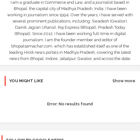
I am a graduate in Commerce and Law, and a journalist based in
Bhopal, the capital city of Madhya Pradesh, India. I have been
working in journalism since 1994. Over the years, I have served with
several prominent publications, including: Swadesh (Gwalior),
Dainik Jagran (Jhansi), Raj Express (Bhopal), Pradesh Today
(Bhopal); Since 2012, I have been working full-time in digital
journalism. I am the founder member and editor of
bhopalsamachar.com, which has established itself as one of the
leading Hindi news portals in Madhya Pradesh, covering the latest
news from Bhopal, Indore, Jabalpur, Gwalior, and across the state.
YOU MIGHT LIKE
Show more
Error:
No results found