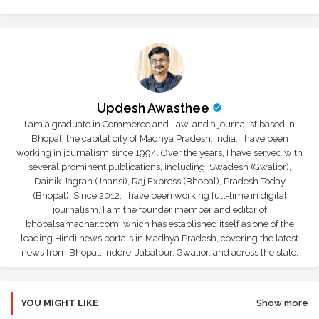
Updesh Awasthee
I am a graduate in Commerce and Law, and a journalist based in
Bhopal, the capital city of Madhya Pradesh, India. I have been
working in journalism since 1994. Over the years, I have served with
several prominent publications, including: Swadesh (Gwalior),
Dainik Jagran (Jhansi), Raj Express (Bhopal), Pradesh Today
(Bhopal); Since 2012, I have been working full-time in digital
journalism. I am the founder member and editor of
bhopalsamachar.com, which has established itself as one of the
leading Hindi news portals in Madhya Pradesh, covering the latest
news from Bhopal, Indore, Jabalpur, Gwalior, and across the state.
YOU MIGHT LIKE
Show more