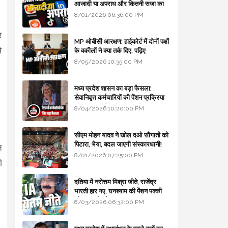
आजादी या अपराध और कितनी सजा का
प्रावधान - free legal advice
8/01/2026 06:36:00 PM
र
MP ओबीसी आरक्षण: हाईकोर्ट में दोनों पक्षों
े
के वकीलों ने क्या तर्क दिए, पढ़िए
8/05/2026 10:35:00 PM
मध्य प्रदेश शासन का बड़ा फैसला:
सेवानिवृत्त कर्मचारियों की पेंशन प्रक्रिया
और बजट कोडिंग में हुए क्रांतिकारी
8/04/2026 10:20:00 PM
बदलाव
सीएम मोहन यादव ने खोल दओ सौगातों को
पिटारा, भैया, बदल जाएगी संस्कारधानी!
त
8/01/2026 07:25:00 PM
े
दतिया में नरोत्तम मिश्रा जीते, राजेंद्र
भारती हार गए, घनश्याम की पेंशन पक्की
और आशुतोष बैक टू...
8/03/2026 06:32:00 PM