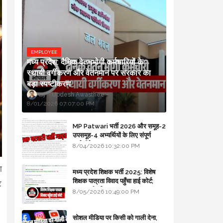
EMPLOYEE
मध्य प्रदेश: दैनिक वेतनभोगी कर्मचारियों के
स्थायी वर्गीकरण और वेतनमान पर सरकार का
बड़ा स्पष्टीकरण
Updesh Awasthee
8/01/2026 07:07:00 PM
MP Patwari भर्ती 2026 और समूह-2
उपसमूह-4 अभ्यर्थियों के लिए संपूर्ण
मार्गदर्शिका
8/04/2026 10:32:00 PM
ा
मध्य प्रदेश शिक्षक भर्ती 2025: विशेष
शिक्षक पात्रता विवाद पहुँचा हाई कोर्ट;
ट
सरकार से माँगा जवाब
8/05/2026 10:49:00 PM
सोशल मीडिया पर किसी को गाली देना,