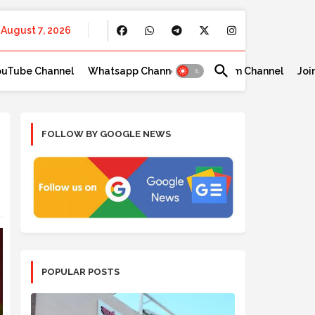
August 7, 2026
ouTube Channel
Whatsapp Channel
Telegram Channel
Joi
FOLLOW BY GOOGLE NEWS
POPULAR POSTS