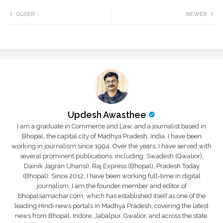
Twi
Wh
OLDER
NEWER
tte
ats
r
app
Updesh Awasthee
I am a graduate in Commerce and Law, and a journalist based in
Bhopal, the capital city of Madhya Pradesh, India. I have been
working in journalism since 1994. Over the years, I have served with
several prominent publications, including: Swadesh (Gwalior),
Dainik Jagran (Jhansi), Raj Express (Bhopal), Pradesh Today
(Bhopal); Since 2012, I have been working full-time in digital
journalism. I am the founder member and editor of
bhopalsamachar.com, which has established itself as one of the
leading Hindi news portals in Madhya Pradesh, covering the latest
news from Bhopal, Indore, Jabalpur, Gwalior, and across the state.