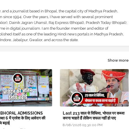
and a journalist based in Bhopal, the capital city of Madhya Pradesh,
sm since 1994. Over the years, I have served with several prominent
ior), Dainik Jagran (Jhansi), Raj Express (Bhopal), Pradesh Today (Bhopal);
ime in digital journalism. I am the founder member and editor of
shed itself as one of the leading Hindi news portals in Madhya Pradesh,
ndore, Jabalpur, Gwalior, and across the state.
Show more
 BHOPAL ADMISSIONS
Last 213 साल से सिंधिया, भोपाल पर कब्जा
षा 6 में प्रवेश के लिए आवेदन की
करना चाहते हैं लेकिन सफल नहीं हो पाए
ि बढ़ाई
8/08/2026 05:30:00 PM