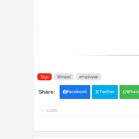
Tags
Bhopal
employee
Facebook
Twitter
What
OLDER