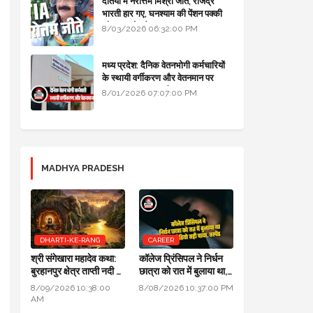
दतिया में नरोत्तम मिश्रा जीते, राजेंद्र
भारती हार गए, घनश्याम की पेंशन पक्की
और आशुतोष बैक टू...
8/03/2026 06:32:00 PM
मध्य प्रदेश: दैनिक वेतनभोगी कर्मचारियों
के स्थायी वर्गीकरण और वेतनमान पर
सरकार का बड़ा स्पष्टीकरण
8/01/2026 07:07:00 PM
MADHYA PRADESH
DHARTI-KE-RANG
CAREER
श्री संगेखारा महादेव कथा:
कॉलेज प्रिंसिपल ने निर्धन
बुरहानपुर क्षेत्र ताप्ती नदी में
छात्रा को रात में बुलाया था,
स्थित 900 वर्ष प्राचीन
जांच में ऑडियो सही पाया,
8/09/2026 10:38:00
8/08/2026 10:37:00 PM
दिव्य अखंड शिवलिंग
सस्पेंड
AM