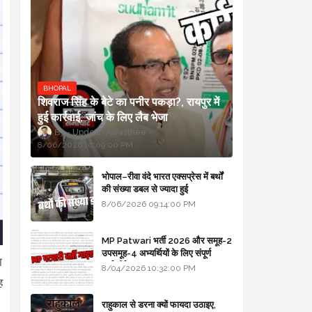
BHOPAL
शिवराज सिंह के बेटे का पनीर पकड़ा?, रायपुर में
हुई कार्रवाई, जांच के लिए लैब भेजा
Updesh Awasthee
8/06/2026 10:09:00 PM
भोपाल–रीवा वंदे भारत एक्सप्रेस में बर्थों
की संख्या डबल से ज्यादा हुई
8/06/2026 09:14:00 PM
MP Patwari भर्ती 2026 और समूह-2
उपसमूह-4 अभ्यर्थियों के लिए संपूर्ण
ा
मार्गदर्शिका
8/04/2026 10:32:00 PM
ह
राहुकाल से डरना क्यों फायदा उठाइए,