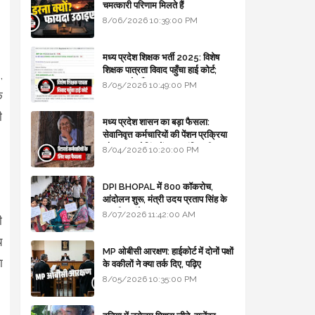
चमत्कारी परिणाम मिलते हैं
8/06/2026 10:39:00 PM
मध्य प्रदेश शिक्षक भर्ती 2025: विशेष
शिक्षक पात्रता विवाद पहुँचा हाई कोर्ट;
,
सरकार से माँगा जवाब
8/05/2026 10:49:00 PM
े
ी
मध्य प्रदेश शासन का बड़ा फैसला:
सेवानिवृत्त कर्मचारियों की पेंशन प्रक्रिया
और बजट कोडिंग में हुए क्रांतिकारी
8/04/2026 10:20:00 PM
बदलाव
DPI BHOPAL में 800 कॉकरोच,
आंदोलन शुरू, मंत्री उदय प्रताप सिंह के
घर भी जाएंगे
8/07/2026 11:42:00 AM
ी
य
MP ओबीसी आरक्षण: हाईकोर्ट में दोनों पक्षों
ा
के वकीलों ने क्या तर्क दिए, पढ़िए
8/05/2026 10:35:00 PM