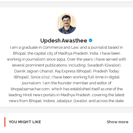
Updesh Awasthee
I am a graduate in Commerce and Law, and a journalist based in
Bhopal, the capital city of Madhya Pradesh, India. I have been
working in journalism since 1994. Over the years, I have served with
several prominent publications, including: Swadesh (Gwalior),
Dainik Jagran (Jhansi), Raj Express (Bhopal), Pradesh Today
(Bhopal); Since 2012, I have been working full-time in digital
journalism. I am the founder member and editor of
bhopalsamachar.com, which has established itself as one of the
leading Hindi news portals in Madhya Pradesh, covering the latest
news from Bhopal, Indore, Jabalpur, Gwalior, and across the state.
YOU MIGHT LIKE
Show more