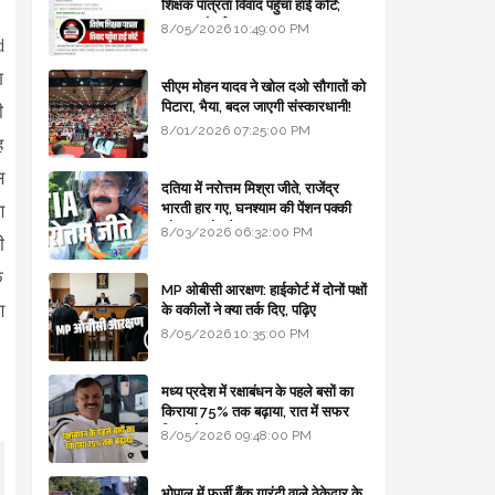
शिक्षक पात्रता विवाद पहुँचा हाई कोर्ट;
सरकार से माँगा जवाब
8/05/2026 10:49:00 PM
d
ग
सीएम मोहन यादव ने खोल दओ सौगातों को
पिटारा, भैया, बदल जाएगी संस्कारधानी!
ी
8/01/2026 07:25:00 PM
ह
स
दतिया में नरोत्तम मिश्रा जीते, राजेंद्र
भारती हार गए, घनश्याम की पेंशन पक्की
ण
और आशुतोष बैक टू...
8/03/2026 06:32:00 PM
ी
े
MP ओबीसी आरक्षण: हाईकोर्ट में दोनों पक्षों
ण
के वकीलों ने क्या तर्क दिए, पढ़िए
8/05/2026 10:35:00 PM
मध्य प्रदेश में रक्षाबंधन के पहले बसों का
किराया 75% तक बढ़ाया, रात में सफर
किया तो 10% एक्स्ट्रा
8/05/2026 09:48:00 PM
भोपाल में फर्जी बैंक गारंटी वाले ठेकेदार के