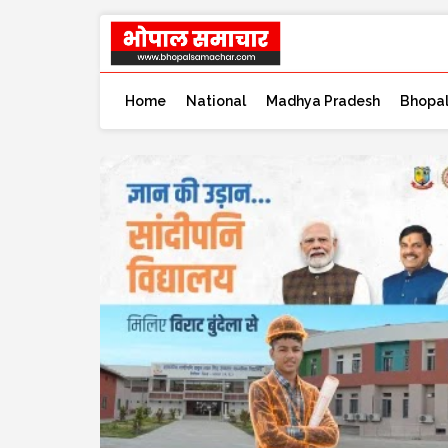
Home
National
Madhya Pradesh
Bhopa