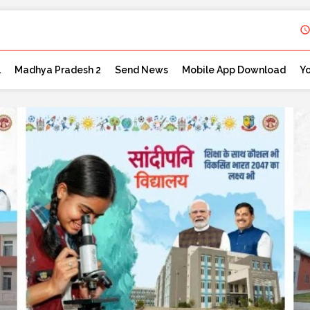
l
Madhya Pradesh 2
Send News
Mobile App Download
Y