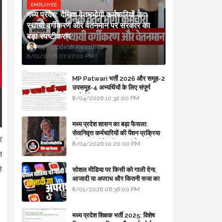
EMPLOYEE
मध्य प्रदेश: दैनिक वेतनभोगी कर्मचारियों के
स्थायी वर्गीकरण और वेतनमान पर सरकार का
बड़ा स्पष्टीकरण
Updesh Awasthee
8/01/2026 07:07:00 PM
MP Patwari भर्ती 2026 और समूह-2
उपसमूह-4 अभ्यर्थियों के लिए संपूर्ण
मार्गदर्शिका
8/04/2026 10:32:00 PM
मध्य प्रदेश शासन का बड़ा फैसला:
सेवानिवृत्त कर्मचारियों की पेंशन प्रक्रिया
र
और बजट कोडिंग में हुए क्रांतिकारी
8/04/2026 10:20:00 PM
बदलाव
स
े
सोशल मीडिया पर किसी को गाली देना,
आजादी या अपराध और कितनी सजा का
प्रावधान - free legal advice
8/01/2026 06:36:00 PM
मध्य प्रदेश शिक्षक भर्ती 2025: विशेष