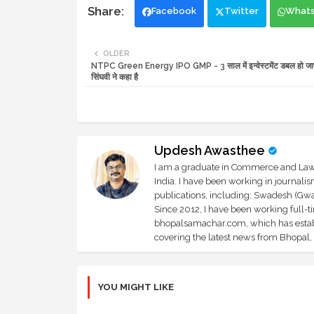
Facebook
Twitter
What
OLDER
NTPC Green Energy IPO GMP - 3 साल में इन्वेस्टमेंट डबल हो जा
सिंघवी ने कहा है
Updesh Awasthee
I am a graduate in Commerce and Law, 
India. I have been working in journali
publications, including: Swadesh (Gwal
Since 2012, I have been working full-t
bhopalsamachar.com, which has establi
covering the latest news from Bhopal, I
YOU MIGHT LIKE