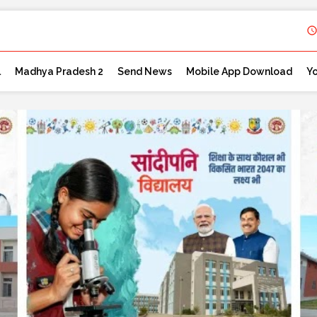
l
Madhya Pradesh 2
Send News
Mobile App Download
Y