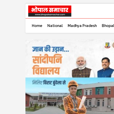
Home
National
Madhya Pradesh
Bhopa