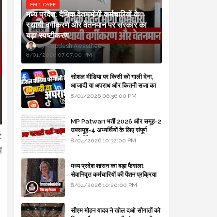
EMPLOYEE
मध्य प्रदेश: दैनिक वेतनभोगी कर्मचारियों के
स्थायी वर्गीकरण और वेतनमान पर सरकार का
बड़ा स्पष्टीकरण
Updesh Awasthee
8/01/2026 07:07:00 PM
सोशल मीडिया पर किसी को गाली देना,
आजादी या अपराध और कितनी सजा का
प्रावधान - free legal advice
8/01/2026 06:36:00 PM
MP Patwari भर्ती 2026 और समूह-2
उपसमूह-4 अभ्यर्थियों के लिए संपूर्ण
ट
मार्गदर्शिका
8/04/2026 10:32:00 PM
ं
मध्य प्रदेश शासन का बड़ा फैसला:
सेवानिवृत्त कर्मचारियों की पेंशन प्रक्रिया
और बजट कोडिंग में हुए क्रांतिकारी
8/04/2026 10:20:00 PM
बदलाव
सीएम मोहन यादव ने खोल दओ सौगातों को