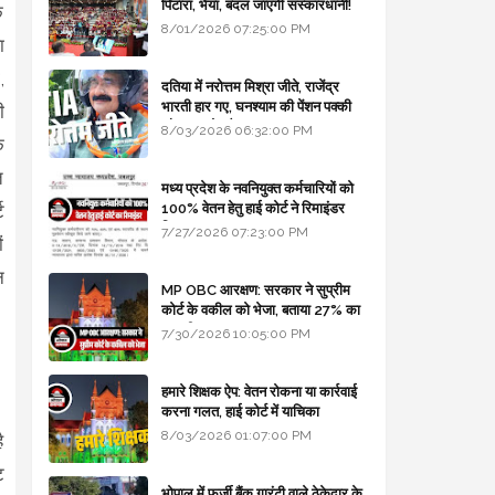
पिटारा, भैया, बदल जाएगी संस्कारधानी!
क
8/01/2026 07:25:00 PM
ा
,
दतिया में नरोत्तम मिश्रा जीते, राजेंद्र
भारती हार गए, घनश्याम की पेंशन पक्की
ी
और आशुतोष बैक टू...
8/03/2026 06:32:00 PM
क
त
मध्य प्रदेश के नवनियुक्त कर्मचारियों को
100% वेतन हेतु हाई कोर्ट ने रिमाइंडर
ट
लिखा
7/27/2026 07:23:00 PM
ं
न
MP OBC आरक्षण: सरकार ने सुप्रीम
कोर्ट के वकील को भेजा, बताया 27% का
कानूनी आधार
7/30/2026 10:05:00 PM
हमारे शिक्षक ऐप: वेतन रोकना या कार्रवाई
करना गलत, हाई कोर्ट में याचिका
8/03/2026 01:07:00 PM
ै
ट
भोपाल में फर्जी बैंक गारंटी वाले ठेकेदार के