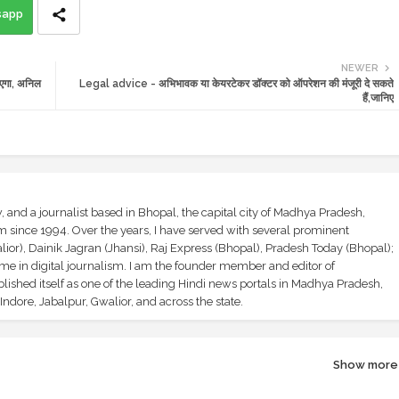
sapp
NEWER
एगा, अनिल
Legal advice - अभिभावक या केयरटेकर डॉक्टर को ऑपरेशन की मंजूरी दे सकते
हैं,जानिए
and a journalist based in Bhopal, the capital city of Madhya Pradesh,
sm since 1994. Over the years, I have served with several prominent
ior), Dainik Jagran (Jhansi), Raj Express (Bhopal), Pradesh Today (Bhopal);
ime in digital journalism. I am the founder member and editor of
shed itself as one of the leading Hindi news portals in Madhya Pradesh,
ndore, Jabalpur, Gwalior, and across the state.
Show more