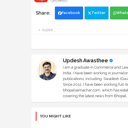
Facebook
Twitter
What
OLDER
Updesh Awasthee
I am a graduate in Commerce and Law, 
India. I have been working in journali
publications, including: Swadesh (Gwal
Since 2012, I have been working full-t
bhopalsamachar.com, which has establi
covering the latest news from Bhopal, I
YOU MIGHT LIKE