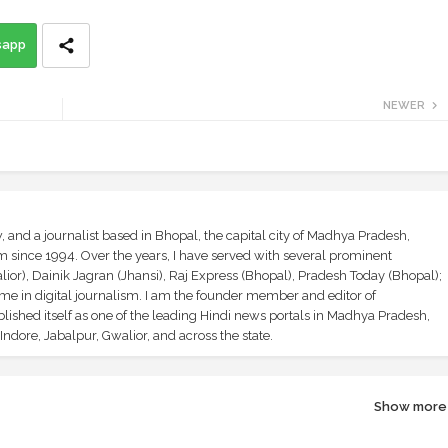
sapp
NEWER
and a journalist based in Bhopal, the capital city of Madhya Pradesh,
sm since 1994. Over the years, I have served with several prominent
ior), Dainik Jagran (Jhansi), Raj Express (Bhopal), Pradesh Today (Bhopal);
ime in digital journalism. I am the founder member and editor of
shed itself as one of the leading Hindi news portals in Madhya Pradesh,
ndore, Jabalpur, Gwalior, and across the state.
Show more