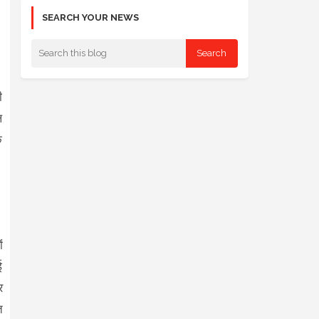
SEARCH YOUR NEWS
ी
ल
े
ं
ई
र
त