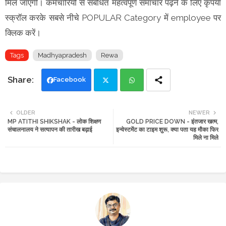
मिल जाएंगी। कर्मचारियों से संबंधित महत्वपूर्ण समाचार पढ़ने के लिए कृपया
स्क्रॉल करके सबसे नीचे POPULAR Category में employee पर
क्लिक करें।
Tags
Madhyapradesh
Rewa
Facebook
Twi
Wh
OLDER
NEWER
MP ATITHI SHIKSHAK - लोक शिक्षण
GOLD PRICE DOWN - इंतजार खत्म,
tte
ats
संचालनालय ने सत्यापन की तारीख बढ़ाई
इन्वेस्टमेंट का टाइम शुरू, क्या पता यह मौका फिर
मिले ना मिले
r
app