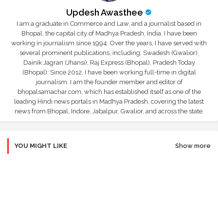
Updesh Awasthee
I am a graduate in Commerce and Law, and a journalist based in
Bhopal, the capital city of Madhya Pradesh, India. I have been
working in journalism since 1994. Over the years, I have served with
several prominent publications, including: Swadesh (Gwalior),
Dainik Jagran (Jhansi), Raj Express (Bhopal), Pradesh Today
(Bhopal); Since 2012, I have been working full-time in digital
journalism. I am the founder member and editor of
bhopalsamachar.com, which has established itself as one of the
leading Hindi news portals in Madhya Pradesh, covering the latest
news from Bhopal, Indore, Jabalpur, Gwalior, and across the state.
YOU MIGHT LIKE
Show more