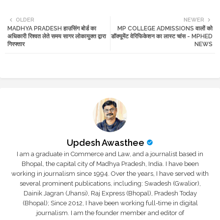
Twi
Wh
OLDER
NEWER
MADHYA PRADESH हाउसिंग बोर्ड का
MP COLLEGE ADMISSIONS वालों को
tte
ats
अधिकारी रिश्वत लेते समय सागर लोकायुक्त द्वारा
डॉक्यूमेंट वेरिफिकेशन का लास्ट चांस - MPHED
गिरफ्तार
NEWS
r
app
Updesh Awasthee
I am a graduate in Commerce and Law, and a journalist based in
Bhopal, the capital city of Madhya Pradesh, India. I have been
working in journalism since 1994. Over the years, I have served with
several prominent publications, including: Swadesh (Gwalior),
Dainik Jagran (Jhansi), Raj Express (Bhopal), Pradesh Today
(Bhopal); Since 2012, I have been working full-time in digital
journalism. I am the founder member and editor of