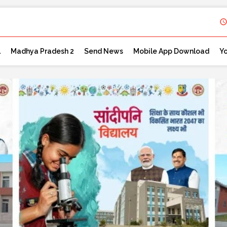
l
Madhya Pradesh 2
Send News
Mobile App Download
Y