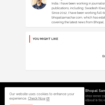
India. I have been working in journali
publications, including: Swadesh (Gwal
Since 2012, I have been working full-t
bhopalsamachar.com, which has establi
covering the latest news from Bhopal, I
YOU MIGHT LIKE
Er
Bhopal Sa
Our website uses cookies to enhance your
भोपाल समाचार एक प्र
experience.
Check Now
महिलाओं के लिए मह