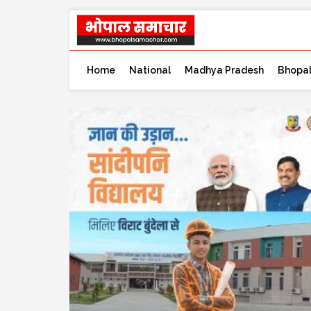
Home
National
Madhya Pradesh
Bhopa