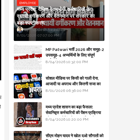
EMPLOYEE
मध्य प्रदेश: दैनिक वेतनभोगी कर्मचारियों के
स्थायी वर्गीकरण और वेतनमान पर सरकार का
बड़ा स्पष्टीकरण
Updesh Awasthee
8/01/2026 07:07:00 PM
MP Patwari भर्ती 2026 और समूह-2
उपसमूह-4 अभ्यर्थियों के लिए संपूर्ण
मार्गदर्शिका
8/04/2026 10:32:00 PM
सोशल मीडिया पर किसी को गाली देना,
आजादी या अपराध और कितनी सजा का
।
प्रावधान - free legal advice
8/01/2026 06:36:00 PM
य
ो
मध्य प्रदेश शासन का बड़ा फैसला:
सेवानिवृत्त कर्मचारियों की पेंशन प्रक्रिया
और बजट कोडिंग में हुए क्रांतिकारी
8/04/2026 10:20:00 PM
बदलाव
सीएम मोहन यादव ने खोल दओ सौगातों को