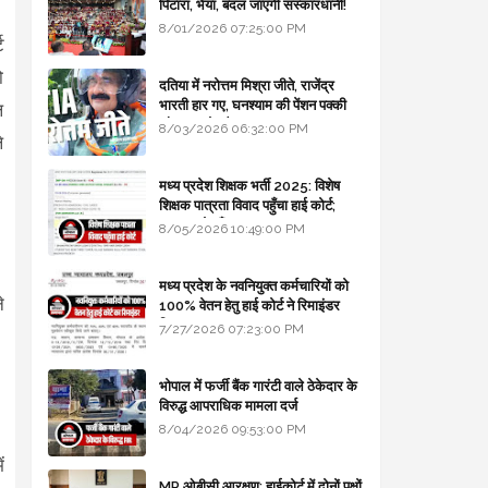
पिटारा, भैया, बदल जाएगी संस्कारधानी!
8/01/2026 07:25:00 PM
ट
ो
दतिया में नरोत्तम मिश्रा जीते, राजेंद्र
भारती हार गए, घनश्याम की पेंशन पक्की
ल
और आशुतोष बैक टू...
8/03/2026 06:32:00 PM
े
मध्य प्रदेश शिक्षक भर्ती 2025: विशेष
शिक्षक पात्रता विवाद पहुँचा हाई कोर्ट;
सरकार से माँगा जवाब
8/05/2026 10:49:00 PM
मध्य प्रदेश के नवनियुक्त कर्मचारियों को
े
100% वेतन हेतु हाई कोर्ट ने रिमाइंडर
लिखा
7/27/2026 07:23:00 PM
भोपाल में फर्जी बैंक गारंटी वाले ठेकेदार के
विरुद्ध आपराधिक मामला दर्ज
8/04/2026 09:53:00 PM
ं
MP ओबीसी आरक्षण: हाईकोर्ट में दोनों पक्षों