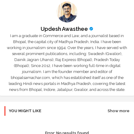
Updesh Awasthee
I am a graduate in Commerce and Law, and a journalist based in
Bhopal, the capital city of Madhya Pradesh, India. I have been
working in journalism since 1994. Over the years, I have served with
several prominent publications, including: Swadesh (Gwalior),
Dainik Jagran (Jhansi), Raj Express (Bhopal), Pradesh Today
(Bhopal); Since 2012, I have been working full-time in digital
journalism. I am the founder member and editor of
bhopalsamachar.com, which has established itself as one of the
leading Hindi news portals in Madhya Pradesh, covering the latest
news from Bhopal, Indore, Jabalpur, Gwalior, and across the state.
YOU MIGHT LIKE
Show more
Error:
No results found