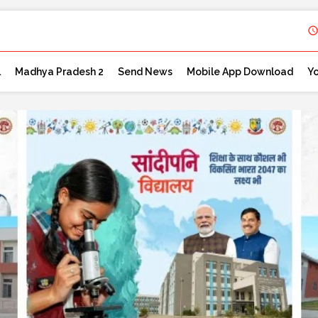
l
Madhya Pradesh 2
Send News
Mobile App Download
Y