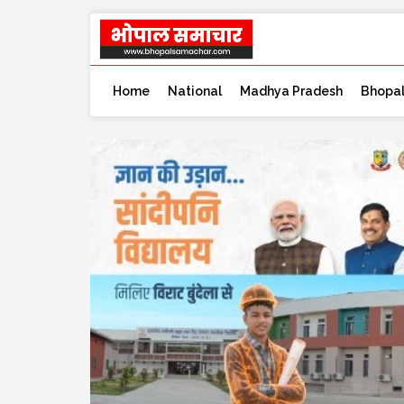
Home
National
Madhya Pradesh
Bhopa