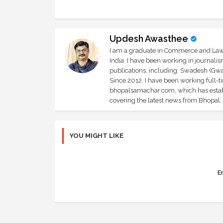
Updesh Awasthee
I am a graduate in Commerce and Law, 
India. I have been working in journali
publications, including: Swadesh (Gwal
Since 2012, I have been working full-t
bhopalsamachar.com, which has establi
covering the latest news from Bhopal, I
YOU MIGHT LIKE
Er