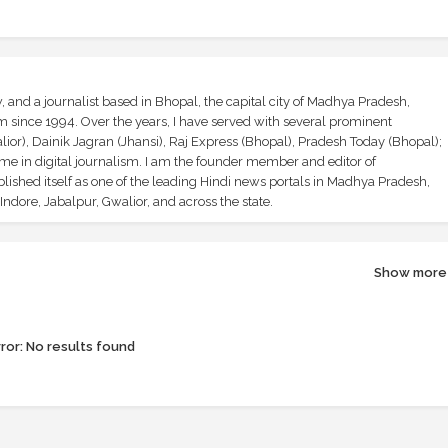
and a journalist based in Bhopal, the capital city of Madhya Pradesh,
sm since 1994. Over the years, I have served with several prominent
ior), Dainik Jagran (Jhansi), Raj Express (Bhopal), Pradesh Today (Bhopal);
ime in digital journalism. I am the founder member and editor of
shed itself as one of the leading Hindi news portals in Madhya Pradesh,
ndore, Jabalpur, Gwalior, and across the state.
Show more
ror:
No results found