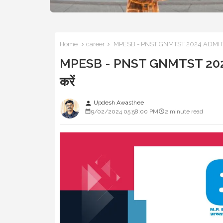
Home
career
MPESB - PNST GNMTST 2024 ADMIT CARD
MPESB - PNST GNMTST 2024 A
करें
Updesh Awasthee
person
9/02/2024 05:58:00 PM
2 minute read