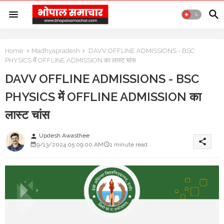
Home
Madhyapradesh
DAVV OFFLINE ADMISSIONS - BSC
PHYSICS में OFFLINE ADMISSION का लास्ट चांस
DAVV OFFLINE ADMISSIONS - BSC
PHYSICS में OFFLINE ADMISSION का
लास्ट चांस
Updesh Awasthee
person
share
9/13/2024 05:09:00 AM
1 minute read