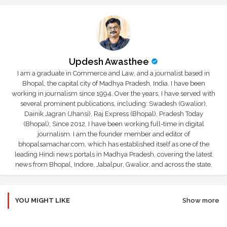
Updesh Awasthee
I am a graduate in Commerce and Law, and a journalist based in
Bhopal, the capital city of Madhya Pradesh, India. I have been
working in journalism since 1994. Over the years, I have served with
several prominent publications, including: Swadesh (Gwalior),
Dainik Jagran (Jhansi), Raj Express (Bhopal), Pradesh Today
(Bhopal); Since 2012, I have been working full-time in digital
journalism. I am the founder member and editor of
bhopalsamachar.com, which has established itself as one of the
leading Hindi news portals in Madhya Pradesh, covering the latest
news from Bhopal, Indore, Jabalpur, Gwalior, and across the state.
YOU MIGHT LIKE
Show more