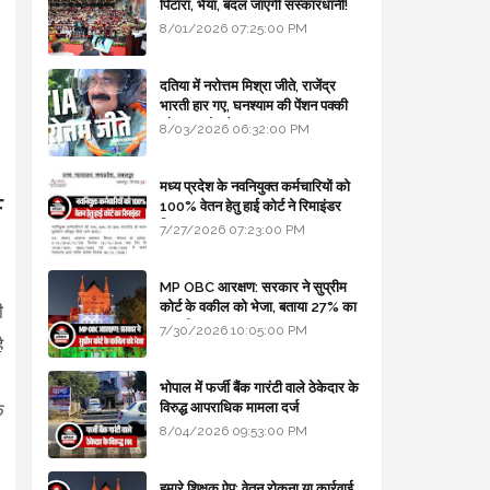
पिटारा, भैया, बदल जाएगी संस्कारधानी!
8/01/2026 07:25:00 PM
दतिया में नरोत्तम मिश्रा जीते, राजेंद्र
भारती हार गए, घनश्याम की पेंशन पक्की
और आशुतोष बैक टू...
8/03/2026 06:32:00 PM
मध्य प्रदेश के नवनियुक्त कर्मचारियों को
F
100% वेतन हेतु हाई कोर्ट ने रिमाइंडर
लिखा
7/27/2026 07:23:00 PM
MP OBC आरक्षण: सरकार ने सुप्रीम
कोर्ट के वकील को भेजा, बताया 27% का
ी
कानूनी आधार
7/30/2026 10:05:00 PM
ै
भोपाल में फर्जी बैंक गारंटी वाले ठेकेदार के
विरुद्ध आपराधिक मामला दर्ज
क
8/04/2026 09:53:00 PM
हमारे शिक्षक ऐप: वेतन रोकना या कार्रवाई