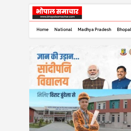
Home
National
Madhya Pradesh
Bhopa