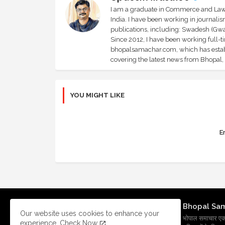
I am a graduate in Commerce and Law, 
India. I have been working in journali
publications, including: Swadesh (Gwal
Since 2012, I have been working full-t
bhopalsamachar.com, which has establi
covering the latest news from Bhopal, I
YOU MIGHT LIKE
Er
Bhopal Sa
Our website uses cookies to enhance your
भोपाल समाचार एक प्र
experience.
Check Now