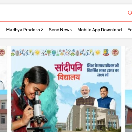
l
Madhya Pradesh 2
Send News
Mobile App Download
Y