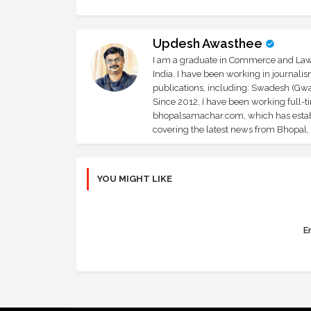
Updesh Awasthee
I am a graduate in Commerce and Law, 
India. I have been working in journali
publications, including: Swadesh (Gwal
Since 2012, I have been working full-t
bhopalsamachar.com, which has establi
covering the latest news from Bhopal, I
YOU MIGHT LIKE
Er