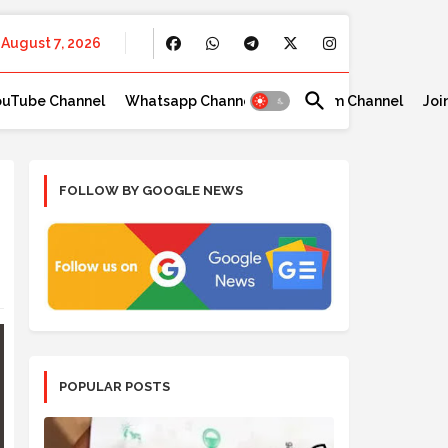
August 7, 2026
ouTube Channel
Whatsapp Channel
Telegram Channel
Joi
FOLLOW BY GOOGLE NEWS
POPULAR POSTS