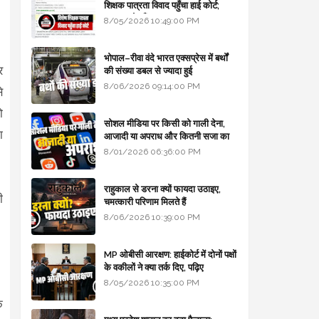
शिक्षक पात्रता विवाद पहुँचा हाई कोर्ट;
सरकार से माँगा जवाब
8/05/2026 10:49:00 PM
भोपाल–रीवा वंदे भारत एक्सप्रेस में बर्थों
र
की संख्या डबल से ज्यादा हुई
8/06/2026 09:14:00 PM
े
ो
सोशल मीडिया पर किसी को गाली देना,
ा
आजादी या अपराध और कितनी सजा का
प्रावधान - free legal advice
8/01/2026 06:36:00 PM
राहुकाल से डरना क्यों फायदा उठाइए,
ी
चमत्कारी परिणाम मिलते हैं
8/06/2026 10:39:00 PM
MP ओबीसी आरक्षण: हाईकोर्ट में दोनों पक्षों
के वकीलों ने क्या तर्क दिए, पढ़िए
8/05/2026 10:35:00 PM
क