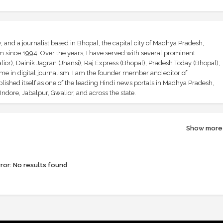
and a journalist based in Bhopal, the capital city of Madhya Pradesh,
sm since 1994. Over the years, I have served with several prominent
ior), Dainik Jagran (Jhansi), Raj Express (Bhopal), Pradesh Today (Bhopal);
ime in digital journalism. I am the founder member and editor of
shed itself as one of the leading Hindi news portals in Madhya Pradesh,
ndore, Jabalpur, Gwalior, and across the state.
Show more
ror:
No results found