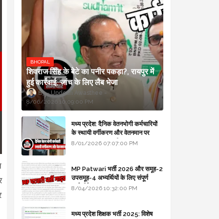
BHOPAL
शिवराज सिंह के बेटे का पनीर पकड़ा?, रायपुर में
हुई कार्रवाई, जांच के लिए लैब भेजा
Updesh Awasthee
8/06/2026 10:09:00 PM
मध्य प्रदेश: दैनिक वेतनभोगी कर्मचारियों
के स्थायी वर्गीकरण और वेतनमान पर
सरकार का बड़ा स्पष्टीकरण
8/01/2026 07:07:00 PM
न
MP Patwari भर्ती 2026 और समूह-2
उपसमूह-4 अभ्यर्थियों के लिए संपूर्ण
र
मार्गदर्शिका
8/04/2026 10:32:00 PM
र
मध्य प्रदेश शिक्षक भर्ती 2025: विशेष