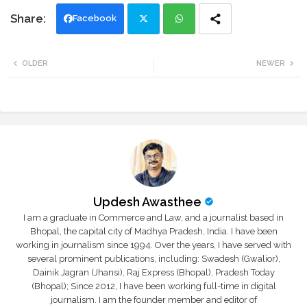
Facebook
Twi
Wh
OLDER
NEWER
tte
ats
r
app
Updesh Awasthee
I am a graduate in Commerce and Law, and a journalist based in
Bhopal, the capital city of Madhya Pradesh, India. I have been
working in journalism since 1994. Over the years, I have served with
several prominent publications, including: Swadesh (Gwalior),
Dainik Jagran (Jhansi), Raj Express (Bhopal), Pradesh Today
(Bhopal); Since 2012, I have been working full-time in digital
journalism. I am the founder member and editor of