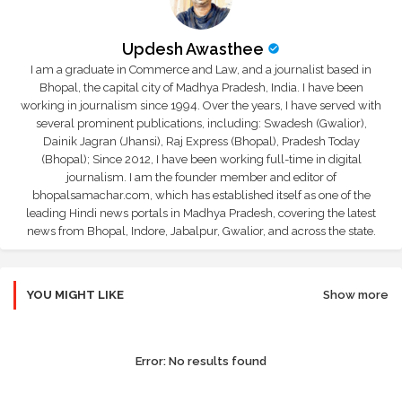
Updesh Awasthee
I am a graduate in Commerce and Law, and a journalist based in
Bhopal, the capital city of Madhya Pradesh, India. I have been
working in journalism since 1994. Over the years, I have served with
several prominent publications, including: Swadesh (Gwalior),
Dainik Jagran (Jhansi), Raj Express (Bhopal), Pradesh Today
(Bhopal); Since 2012, I have been working full-time in digital
journalism. I am the founder member and editor of
bhopalsamachar.com, which has established itself as one of the
leading Hindi news portals in Madhya Pradesh, covering the latest
news from Bhopal, Indore, Jabalpur, Gwalior, and across the state.
YOU MIGHT LIKE
Show more
Error:
No results found