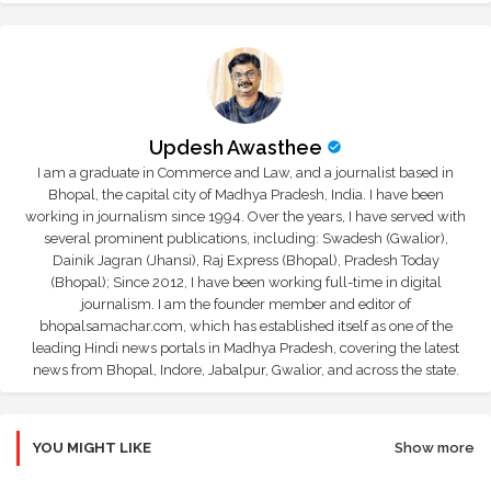
Updesh Awasthee
I am a graduate in Commerce and Law, and a journalist based in
Bhopal, the capital city of Madhya Pradesh, India. I have been
working in journalism since 1994. Over the years, I have served with
several prominent publications, including: Swadesh (Gwalior),
Dainik Jagran (Jhansi), Raj Express (Bhopal), Pradesh Today
(Bhopal); Since 2012, I have been working full-time in digital
journalism. I am the founder member and editor of
bhopalsamachar.com, which has established itself as one of the
leading Hindi news portals in Madhya Pradesh, covering the latest
news from Bhopal, Indore, Jabalpur, Gwalior, and across the state.
YOU MIGHT LIKE
Show more