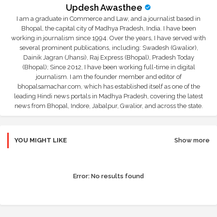
Updesh Awasthee
I am a graduate in Commerce and Law, and a journalist based in
Bhopal, the capital city of Madhya Pradesh, India. I have been
working in journalism since 1994. Over the years, I have served with
several prominent publications, including: Swadesh (Gwalior),
Dainik Jagran (Jhansi), Raj Express (Bhopal), Pradesh Today
(Bhopal); Since 2012, I have been working full-time in digital
journalism. I am the founder member and editor of
bhopalsamachar.com, which has established itself as one of the
leading Hindi news portals in Madhya Pradesh, covering the latest
news from Bhopal, Indore, Jabalpur, Gwalior, and across the state.
YOU MIGHT LIKE
Show more
Error:
No results found