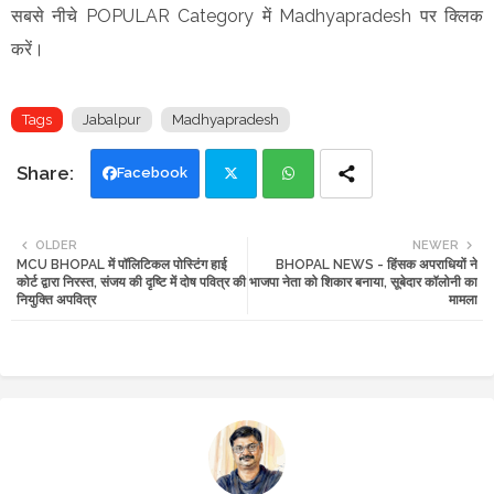
सबसे नीचे POPULAR Category में Madhyapradesh पर क्लिक
करें।
Tags
Jabalpur
Madhyapradesh
Facebook
Twi
Wh
OLDER
NEWER
MCU BHOPAL में पॉलिटिकल पोस्टिंग हाई
BHOPAL NEWS - हिंसक अपराधियों ने
tte
ats
कोर्ट द्वारा निरस्त, संजय की दृष्टि में दोष पवित्र की
भाजपा नेता को शिकार बनाया, सूबेदार कॉलोनी का
नियुक्ति अपवित्र
मामला
r
app