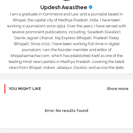
Updesh Awasthee
I am a graduate in Commerce and Law, and a journalist based in
Bhopal, the capital city of Madhya Pradesh, India. I have been
working in journalism since 1994. Over the years, I have served with
several prominent publications, including: Swadesh (Gwalior),
Dainik Jagran (Jhansi), Raj Express (Bhopal), Pradesh Today
(Bhopal); Since 2012, I have been working full-time in digital
journalism. I am the founder member and editor of
bhopalsamachar.com, which has established itself as one of the
leading Hindi news portals in Madhya Pradesh, covering the latest
news from Bhopal, Indore, Jabalpur, Gwalior, and across the state.
YOU MIGHT LIKE
Show more
Error:
No results found