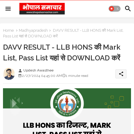
Home
Madhyapradesh
DAVV RESULT - LLB HONS की Mark List,
Pass List यहां से DOWNLOAD करें
DAVV RESULT - LLB HONS की Mark
List, Pass List यहां से DOWNLOAD करें
Updesh Awasthee
person
share
2/27/2024 04:45:00 AM
1 minute read