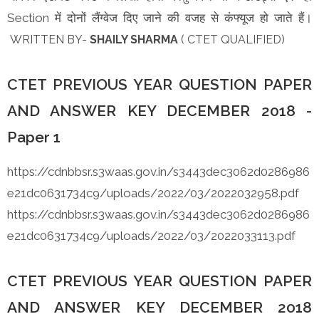
Section में दोनों लैंग्वेज दिए जाने की वजह से कंफ्यूज हो जाते हैं।
WRITTEN BY-
SHAILY SHARMA
( CTET QUALIFIED)
CTET PREVIOUS YEAR QUESTION PAPER
AND ANSWER KEY DECEMBER 2018 -
Paper 1
https://cdnbbsr.s3waas.gov.in/s3443dec3062d0286986
e21dc0631734c9/uploads/2022/03/2022032958.pdf
https://cdnbbsr.s3waas.gov.in/s3443dec3062d0286986
e21dc0631734c9/uploads/2022/03/2022033113.pdf
CTET PREVIOUS YEAR QUESTION PAPER
AND ANSWER KEY DECEMBER 2018