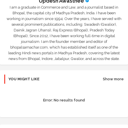
Updesh Awasthee
I am a graduate in Commerce and Law, and a journalist based in
Bhopal, the capital city of Madhya Pradesh, India. I have been
working in journalism since 1994. Over the years, I have served with
several prominent publications, including: Swadesh (Gwalior),
Dainik Jagran (Jhansi), Raj Express (Bhopal), Pradesh Today
(Bhopal); Since 2012, I have been working full-time in digital
journalism. I am the founder member and editor of
bhopalsamachar.com, which has established itself as one of the
leading Hindi news portals in Madhya Pradesh, covering the latest
news from Bhopal, Indore, Jabalpur, Gwalior, and across the state.
YOU MIGHT LIKE
Show more
Error:
No results found