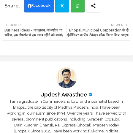
Facebook
Twi
Wh
OLDER
NEWER
Business ideas - ना दुकान, ना मशीन, ना
Bhopal Municipal Corporation के दो
tte
ats
सर्विस, एक लैपटॉप से एक लाख महीने की कमाई
इंजीनियर सस्पेंड, ठेकेदार ब्लैक लिस्ट किया जाएगा
r
app
Updesh Awasthee
I am a graduate in Commerce and Law, and a journalist based in
Bhopal, the capital city of Madhya Pradesh, India. I have been
working in journalism since 1994. Over the years, I have served with
several prominent publications, including: Swadesh (Gwalior),
Dainik Jagran (Jhansi), Raj Express (Bhopal), Pradesh Today
(Bhopal); Since 2012, I have been working full-time in digital