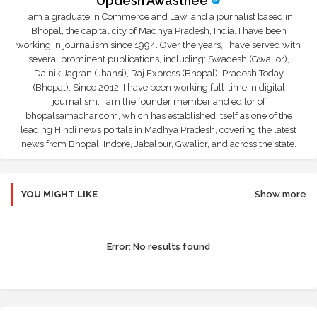
Updesh Awasthee
I am a graduate in Commerce and Law, and a journalist based in
Bhopal, the capital city of Madhya Pradesh, India. I have been
working in journalism since 1994. Over the years, I have served with
several prominent publications, including: Swadesh (Gwalior),
Dainik Jagran (Jhansi), Raj Express (Bhopal), Pradesh Today
(Bhopal); Since 2012, I have been working full-time in digital
journalism. I am the founder member and editor of
bhopalsamachar.com, which has established itself as one of the
leading Hindi news portals in Madhya Pradesh, covering the latest
news from Bhopal, Indore, Jabalpur, Gwalior, and across the state.
YOU MIGHT LIKE
Show more
Error:
No results found