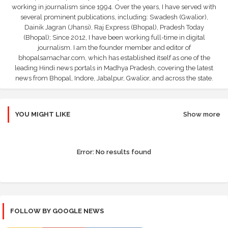
working in journalism since 1994. Over the years, I have served with
several prominent publications, including: Swadesh (Gwalior),
Dainik Jagran (Jhansi), Raj Express (Bhopal), Pradesh Today
(Bhopal); Since 2012, I have been working full-time in digital
journalism. I am the founder member and editor of
bhopalsamachar.com, which has established itself as one of the
leading Hindi news portals in Madhya Pradesh, covering the latest
news from Bhopal, Indore, Jabalpur, Gwalior, and across the state.
YOU MIGHT LIKE
Show more
Error:
No results found
FOLLOW BY GOOGLE NEWS