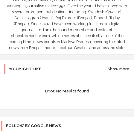
working in journalism since 1994. Over the years, I have served with
several prominent publications, including: Swadesh (Gwalior),
Dainik Jagran (Jhansi), Raj Express (Bhopal), Pradesh Today
(Bhopal); Since 2012, I have been working full-time in digital
journalism. I am the founder member and editor of
bhopalsamachar.com, which has established itself as one of the
leading Hindi news portals in Madhya Pradesh, covering the latest
news from Bhopal, Indore, Jabalpur, Gwalior, and across the state.
YOU MIGHT LIKE
Show more
Error:
No results found
FOLLOW BY GOOGLE NEWS