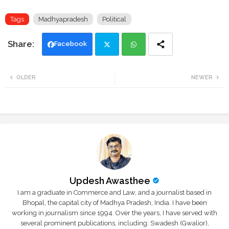
Tags
Madhyapradesh
Political
Facebook
Twi
Wh
OLDER
NEWER
tte
ats
r
app
Updesh Awasthee
I am a graduate in Commerce and Law, and a journalist based in
Bhopal, the capital city of Madhya Pradesh, India. I have been
working in journalism since 1994. Over the years, I have served with
several prominent publications, including: Swadesh (Gwalior),