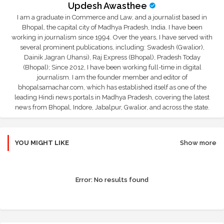
Updesh Awasthee
I am a graduate in Commerce and Law, and a journalist based in
Bhopal, the capital city of Madhya Pradesh, India. I have been
working in journalism since 1994. Over the years, I have served with
several prominent publications, including: Swadesh (Gwalior),
Dainik Jagran (Jhansi), Raj Express (Bhopal), Pradesh Today
(Bhopal); Since 2012, I have been working full-time in digital
journalism. I am the founder member and editor of
bhopalsamachar.com, which has established itself as one of the
leading Hindi news portals in Madhya Pradesh, covering the latest
news from Bhopal, Indore, Jabalpur, Gwalior, and across the state.
YOU MIGHT LIKE
Show more
Error:
No results found