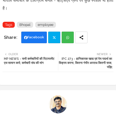
भोपाल समाचार के टेलीग्राम चैनल -
व्हाट्सएप ग्रुप
पर कुछ स्पेशल भी होता
है।
Tags
Bhopal
employee
Facebook
Twi
Wh
OLDER
NEWER
MP NEWS - सभी कर्मचारियों की रिटायरमेंट
IPC 273 - हानिकारक खाद्य एवं पेय पदार्थ का
tte
ats
एज सामान करो, कर्मचारी संघ की मांग
विक्रय करना, कितना गंभीर अपराध कितनी सजा,
पढ़िए
r
app