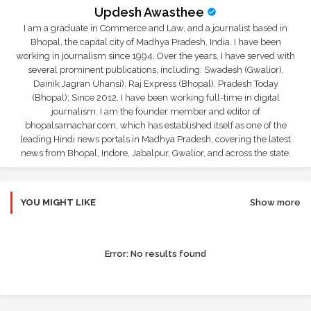
Updesh Awasthee
I am a graduate in Commerce and Law, and a journalist based in
Bhopal, the capital city of Madhya Pradesh, India. I have been
working in journalism since 1994. Over the years, I have served with
several prominent publications, including: Swadesh (Gwalior),
Dainik Jagran (Jhansi), Raj Express (Bhopal), Pradesh Today
(Bhopal); Since 2012, I have been working full-time in digital
journalism. I am the founder member and editor of
bhopalsamachar.com, which has established itself as one of the
leading Hindi news portals in Madhya Pradesh, covering the latest
news from Bhopal, Indore, Jabalpur, Gwalior, and across the state.
YOU MIGHT LIKE
Show more
Error:
No results found