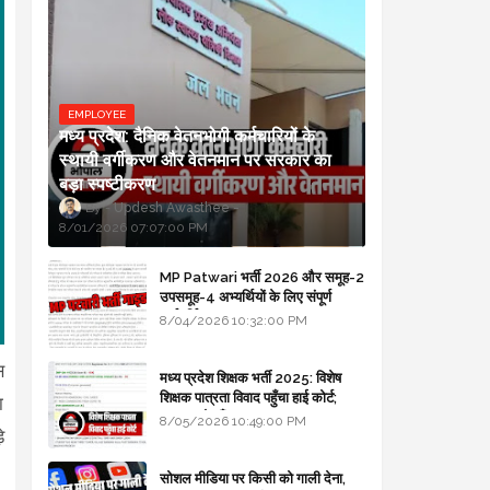
EMPLOYEE
मध्य प्रदेश: दैनिक वेतनभोगी कर्मचारियों के
स्थायी वर्गीकरण और वेतनमान पर सरकार का
बड़ा स्पष्टीकरण
Updesh Awasthee
8/01/2026 07:07:00 PM
MP Patwari भर्ती 2026 और समूह-2
उपसमूह-4 अभ्यर्थियों के लिए संपूर्ण
मार्गदर्शिका
8/04/2026 10:32:00 PM
स
मध्य प्रदेश शिक्षक भर्ती 2025: विशेष
शिक्षक पात्रता विवाद पहुँचा हाई कोर्ट;
ा
सरकार से माँगा जवाब
8/05/2026 10:49:00 PM
े
सोशल मीडिया पर किसी को गाली देना,