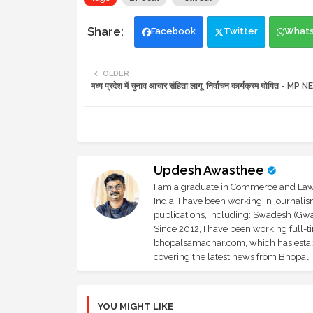
Facebook
Twitter
What
OLDER
मध्य प्रदेश में चुनाव आचार संहिता लागू, निर्वाचन कार्यक्रम घोषित - MP
Updesh Awasthee
I am a graduate in Commerce and Law, 
India. I have been working in journali
publications, including: Swadesh (Gwal
Since 2012, I have been working full-t
bhopalsamachar.com, which has establi
covering the latest news from Bhopal, I
YOU MIGHT LIKE