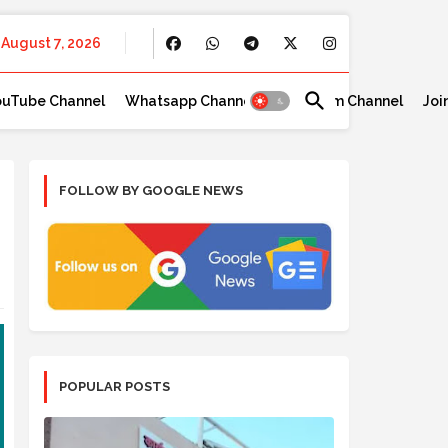
August 7, 2026
ouTube Channel
Whatsapp Channel
Telegram Channel
Joi
FOLLOW BY GOOGLE NEWS
POPULAR POSTS