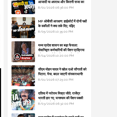
आजादी या अपराध और कितनी सजा का
प्रावधान - free legal advice
8/01/2026 06:36:00 PM
MP ओबीसी आरक्षण: हाईकोर्ट में दोनों पक्षों
के वकीलों ने क्या तर्क दिए, पढ़िए
8/05/2026 10:35:00 PM
मध्य प्रदेश शासन का बड़ा फैसला:
सेवानिवृत्त कर्मचारियों की पेंशन प्रक्रिया
और बजट कोडिंग में हुए क्रांतिकारी
8/04/2026 10:20:00 PM
बदलाव
सीएम मोहन यादव ने खोल दओ सौगातों को
पिटारा, भैया, बदल जाएगी संस्कारधानी!
8/01/2026 07:25:00 PM
दतिया में नरोत्तम मिश्रा जीते, राजेंद्र
भारती हार गए, घनश्याम की पेंशन पक्की
और आशुतोष बैक टू...
8/03/2026 06:32:00 PM