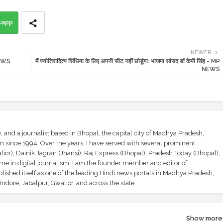
sapp
NEWER
 NEWS
मैं ज्योतिरादित्य सिंधिया के लिए अपनी सीट नहीं छोडूंगा: भाजपा सांसद डॉ केपी सिंह - MP
NEWS
and a journalist based in Bhopal, the capital city of Madhya Pradesh,
sm since 1994. Over the years, I have served with several prominent
ior), Dainik Jagran (Jhansi), Raj Express (Bhopal), Pradesh Today (Bhopal);
ime in digital journalism. I am the founder member and editor of
shed itself as one of the leading Hindi news portals in Madhya Pradesh,
ndore, Jabalpur, Gwalior, and across the state.
Show more