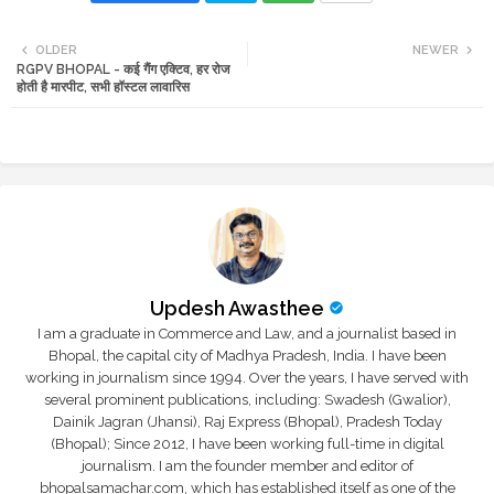
Twi
Wh
OLDER
NEWER
RGPV BHOPAL - कई गैंग एक्टिव, हर रोज
tte
ats
होती है मारपीट, सभी हॉस्टल लावारिस
r
app
Updesh Awasthee
I am a graduate in Commerce and Law, and a journalist based in
Bhopal, the capital city of Madhya Pradesh, India. I have been
working in journalism since 1994. Over the years, I have served with
several prominent publications, including: Swadesh (Gwalior),
Dainik Jagran (Jhansi), Raj Express (Bhopal), Pradesh Today
(Bhopal); Since 2012, I have been working full-time in digital
journalism. I am the founder member and editor of
bhopalsamachar.com, which has established itself as one of the