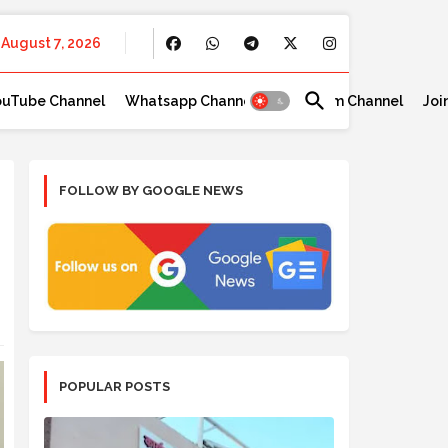
August 7, 2026
ouTube Channel
Whatsapp Channel
Telegram Channel
Joi
FOLLOW BY GOOGLE NEWS
POPULAR POSTS