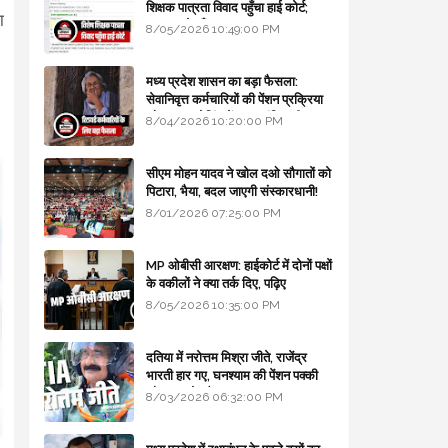
शिक्षक पात्रता विवाद पहुँचा हाई कोर्ट;
ा
सरकार से माँगा जवाब
8/05/2026 10:49:00 PM
मध्य प्रदेश शासन का बड़ा फैसला:
सेवानिवृत्त कर्मचारियों की पेंशन प्रक्रिया
और बजट कोडिंग में हुए क्रांतिकारी
8/04/2026 10:20:00 PM
बदलाव
सीएम मोहन यादव ने खोल दओ सौगातों को
पिटारा, भैया, बदल जाएगी संस्कारधानी!
8/01/2026 07:25:00 PM
MP ओबीसी आरक्षण: हाईकोर्ट में दोनों पक्षों
के वकीलों ने क्या तर्क दिए, पढ़िए
8/05/2026 10:35:00 PM
दतिया में नरोत्तम मिश्रा जीते, राजेंद्र
भारती हार गए, घनश्याम की पेंशन पक्की
और आशुतोष बैक टू...
8/03/2026 06:32:00 PM