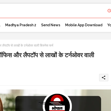
l
Madhya Pradesh 2
Send News
Mobile App Download
Y
टॉप से लाखों के टर्नओवर वाली बिजनेस फर्म
स और लैपटॉप से लाखों के टर्नओवर वाली
share