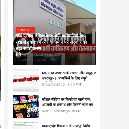
EMPLOYEE
मध्य प्रदेश: दैनिक वेतनभोगी कर्मचारियों के
स्थायी वर्गीकरण और वेतनमान पर सरकार का
बड़ा स्पष्टीकरण
Updesh Awasthee
8/01/2026 07:07:00 PM
MP Patwari भर्ती 2026 और समूह-2
उपसमूह-4 अभ्यर्थियों के लिए संपूर्ण
मार्गदर्शिका
8/04/2026 10:32:00 PM
सोशल मीडिया पर किसी को गाली देना,
आजादी या अपराध और कितनी सजा का
प्रावधान - free legal advice
8/01/2026 06:36:00 PM
र
मध्य प्रदेश शिक्षक भर्ती 2025: विशेष