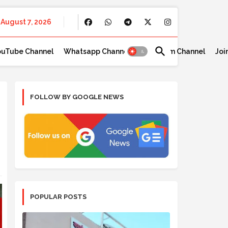
August 7, 2026
ouTube Channel
Whatsapp Channel
Telegram Channel
Joi
FOLLOW BY GOOGLE NEWS
POPULAR POSTS