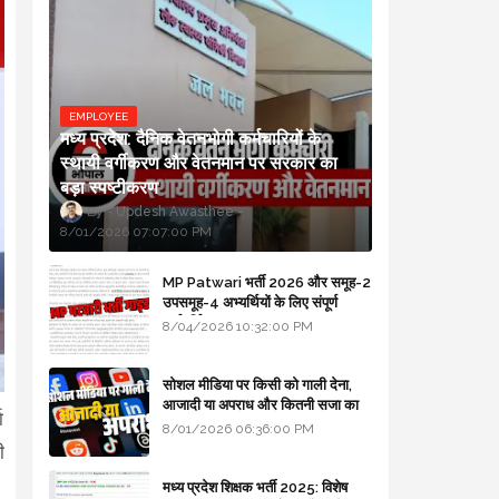
EMPLOYEE
मध्य प्रदेश: दैनिक वेतनभोगी कर्मचारियों के
स्थायी वर्गीकरण और वेतनमान पर सरकार का
बड़ा स्पष्टीकरण
Updesh Awasthee
8/01/2026 07:07:00 PM
MP Patwari भर्ती 2026 और समूह-2
उपसमूह-4 अभ्यर्थियों के लिए संपूर्ण
मार्गदर्शिका
8/04/2026 10:32:00 PM
सोशल मीडिया पर किसी को गाली देना,
आजादी या अपराध और कितनी सजा का
ा
प्रावधान - free legal advice
8/01/2026 06:36:00 PM
ी
मध्य प्रदेश शिक्षक भर्ती 2025: विशेष