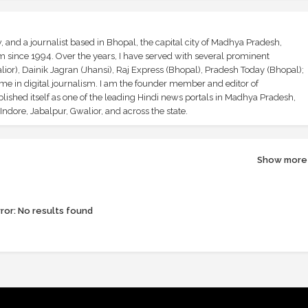
and a journalist based in Bhopal, the capital city of Madhya Pradesh,
sm since 1994. Over the years, I have served with several prominent
ior), Dainik Jagran (Jhansi), Raj Express (Bhopal), Pradesh Today (Bhopal);
ime in digital journalism. I am the founder member and editor of
shed itself as one of the leading Hindi news portals in Madhya Pradesh,
ndore, Jabalpur, Gwalior, and across the state.
Show more
ror:
No results found