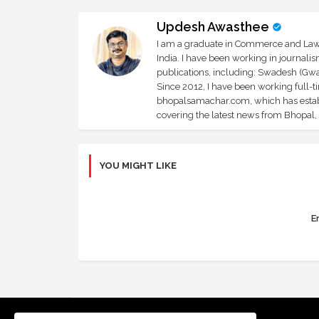
Updesh Awasthee
I am a graduate in Commerce and Law, 
India. I have been working in journali
publications, including: Swadesh (Gwal
Since 2012, I have been working full-t
bhopalsamachar.com, which has establi
covering the latest news from Bhopal, I
YOU MIGHT LIKE
Er