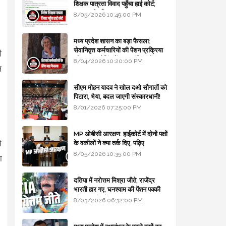
शिक्षक पात्रता विवाद पहुँचा हाई कोर्ट;
सरकार से माँगा जवाब
8/05/2026 10:49:00 PM
मध्य प्रदेश शासन का बड़ा फैसला:
सेवानिवृत्त कर्मचारियों की पेंशन प्रक्रिया
ी
और बजट कोडिंग में हुए क्रांतिकारी
8/04/2026 10:20:00 PM
ज
बदलाव
सीएम मोहन यादव ने खोल दओ सौगातों को
पिटारा, भैया, बदल जाएगी संस्कारधानी!
8/01/2026 07:25:00 PM
MP ओबीसी आरक्षण: हाईकोर्ट में दोनों पक्षों
े
के वकीलों ने क्या तर्क दिए, पढ़िए
8/05/2026 10:35:00 PM
ा
दतिया में नरोत्तम मिश्रा जीते, राजेंद्र
भारती हार गए, घनश्याम की पेंशन पक्की
और आशुतोष बैक टू...
8/03/2026 06:32:00 PM