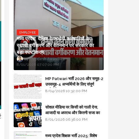
EMPLOYEE
मध्य प्रदेश: दैनिक वेतनभोगी कर्मचारियों के
स्थायी वर्गीकरण और वेतनमान पर सरकार का
बड़ा स्पष्टीकरण
Updesh Awasthee
8/01/2026 07:07:00 PM
MP Patwari भर्ती 2026 और समूह-2
उपसमूह-4 अभ्यर्थियों के लिए संपूर्ण
मार्गदर्शिका
8/04/2026 10:32:00 PM
सोशल मीडिया पर किसी को गाली देना,
आजादी या अपराध और कितनी सजा का
ट
प्रावधान - free legal advice
8/01/2026 06:36:00 PM
।
मध्य प्रदेश शिक्षक भर्ती 2025: विशेष