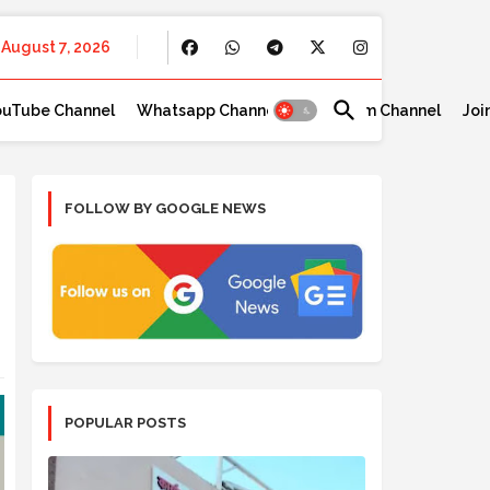
August 7, 2026
ouTube Channel
Whatsapp Channel
Telegram Channel
Joi
FOLLOW BY GOOGLE NEWS
POPULAR POSTS