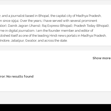
and a journalist based in Bhopal, the capital city of Madhya Pradesh,
sm since 1994. Over the years, I have served with several prominent
ior), Dainik Jagran (Jhansi), Raj Express (Bhopal), Pradesh Today (Bhopal);
ime in digital journalism. I am the founder member and editor of
shed itself as one of the leading Hindi news portals in Madhya Pradesh,
ndore, Jabalpur, Gwalior, and across the state.
Show more
ror:
No results found