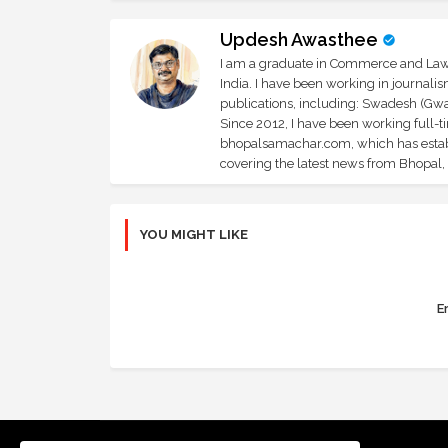
Updesh Awasthee
I am a graduate in Commerce and Law, 
India. I have been working in journali
publications, including: Swadesh (Gwal
Since 2012, I have been working full-t
bhopalsamachar.com, which has establi
covering the latest news from Bhopal, I
YOU MIGHT LIKE
Er