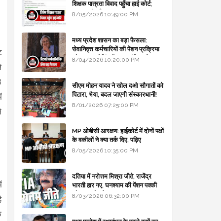
शिक्षक पात्रता विवाद पहुँचा हाई कोर्ट;
सरकार से माँगा जवाब
8/05/2026 10:49:00 PM
मध्य प्रदेश शासन का बड़ा फैसला:
सेवानिवृत्त कर्मचारियों की पेंशन प्रक्रिया
ट
और बजट कोडिंग में हुए क्रांतिकारी
8/04/2026 10:20:00 PM
े
बदलाव
8
सीएम मोहन यादव ने खोल दओ सौगातों को
पिटारा, भैया, बदल जाएगी संस्कारधानी!
ं
8/01/2026 07:25:00 PM
े
MP ओबीसी आरक्षण: हाईकोर्ट में दोनों पक्षों
के वकीलों ने क्या तर्क दिए, पढ़िए
8/05/2026 10:35:00 PM
दतिया में नरोत्तम मिश्रा जीते, राजेंद्र
ं
भारती हार गए, घनश्याम की पेंशन पक्की
और आशुतोष बैक टू...
8/03/2026 06:32:00 PM
ै
े