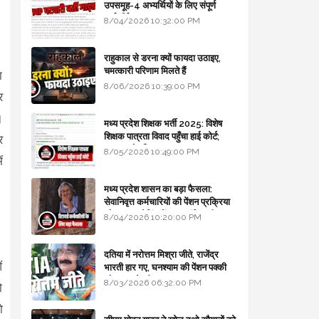
उपसमूह-4 अभ्यर्थियों के लिए संपूर्ण
मार्गदर्शिका
8/04/2026 10:32:00 PM
राहुकाल से डरना क्यों फायदा उठाइए,
चमत्कारी परिणाम मिलते हैं
ा
8/06/2026 10:39:00 PM
र
।
मध्य प्रदेश शिक्षक भर्ती 2025: विशेष
शिक्षक पात्रता विवाद पहुँचा हाई कोर्ट;
र
सरकार से माँगा जवाब
8/05/2026 10:49:00 PM
ं
मध्य प्रदेश शासन का बड़ा फैसला:
सेवानिवृत्त कर्मचारियों की पेंशन प्रक्रिया
और बजट कोडिंग में हुए क्रांतिकारी
8/04/2026 10:20:00 PM
बदलाव
दतिया में नरोत्तम मिश्रा जीते, राजेंद्र
ं
भारती हार गए, घनश्याम की पेंशन पक्की
और आशुतोष बैक टू...
8/03/2026 06:32:00 PM
ो
ो