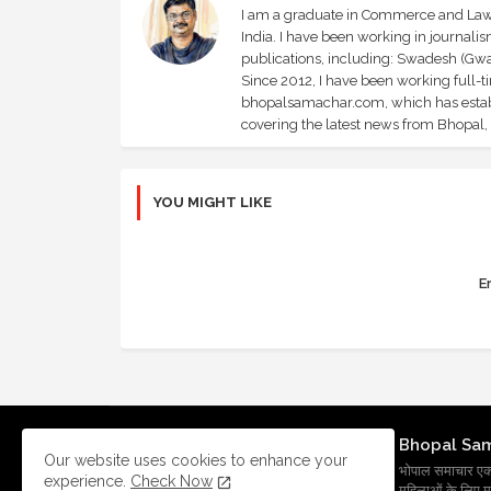
I am a graduate in Commerce and Law, 
India. I have been working in journali
publications, including: Swadesh (Gwal
Since 2012, I have been working full-t
bhopalsamachar.com, which has establi
covering the latest news from Bhopal, I
YOU MIGHT LIKE
Er
Bhopal Sa
Our website uses cookies to enhance your
भोपाल समाचार एक प्र
experience.
Check Now
महिलाओं के लिए मह