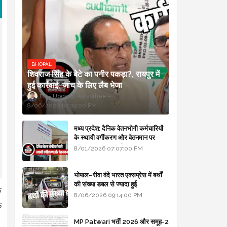
BHOPAL
शिवराज सिंह के बेटे का पनीर पकड़ा?, रायपुर में
हुई कार्रवाई, जांच के लिए लैब भेजा
Updesh Awasthee
8/06/2026 10:09:00 PM
मध्य प्रदेश: दैनिक वेतनभोगी कर्मचारियों
के स्थायी वर्गीकरण और वेतनमान पर
सरकार का बड़ा स्पष्टीकरण
8/01/2026 07:07:00 PM
भोपाल–रीवा वंदे भारत एक्सप्रेस में बर्थों
की संख्या डबल से ज्यादा हुई
क
8/06/2026 09:14:00 PM
े
MP Patwari भर्ती 2026 और समूह-2