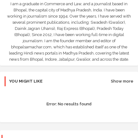
I am a graduate in Commerce and Law, and a journalist based in
Bhopal, the capital city of Madhya Pradesh, India. I have been
working in journalism since 1994. Over the years, I have served with
several prominent publications, including: Swadesh (Gwalior),
Dainik Jagran (Jhansi), Raj Express (Bhopal), Pradesh Today
(Bhopal); Since 2012, I have been working full-time in digital
journalism. I am the founder member and editor of
bhopalsamachar.com, which has established itself as one of the
leading Hindi news portals in Madhya Pradesh, covering the latest
news from Bhopal, Indore, Jabalpur, Gwalior, and across the state.
YOU MIGHT LIKE
Show more
Error:
No results found