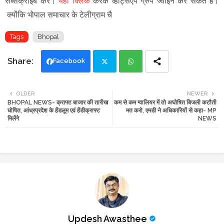
सब्सक्राइब करें।
यहां क्लिक
करके व्हाट्सएप ग्रुप ज्वाइन कर सकते हैं
।
क्योंकि भोपाल समाचार के टेलीग्राम चै
Tags
Bhopal
Facebook
Twi
Wh
OLDER
NEWER
BHOPAL NEWS- क्राफ्ट बाजार की तारीख
कम से कम ग्वालियर में तो अघोषित बिजली कटौती
tte
ats
घोषित, आंध्रप्रदेश के हेंडलूम एवं हेंडीक्राफ्ट
मत करो, एमडी ने अधिकारियों से कहा- MP
मिलेंगे
NEWS
r
app
Updesh Awasthee