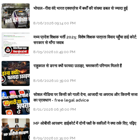
भोपाल–रीवा वंदे भारत एक्सप्रेस में बर्थों की संख्या डबल से ज्यादा हुई
8/06/2026 09:14:00 PM
मध्य प्रदेश शिक्षक भर्ती 2025: विशेष शिक्षक पात्रता विवाद पहुँचा हाई कोर्ट;
सरकार से माँगा जवाब
8/05/2026 10:49:00 PM
राहुकाल से डरना क्यों फायदा उठाइए, चमत्कारी परिणाम मिलते हैं
8/06/2026 10:39:00 PM
सोशल मीडिया पर किसी को गाली देना, आजादी या अपराध और कितनी सजा
का प्रावधान - free legal advice
8/01/2026 06:36:00 PM
MP ओबीसी आरक्षण: हाईकोर्ट में दोनों पक्षों के वकीलों ने क्या तर्क दिए, पढ़िए
8/05/2026 10:35:00 PM