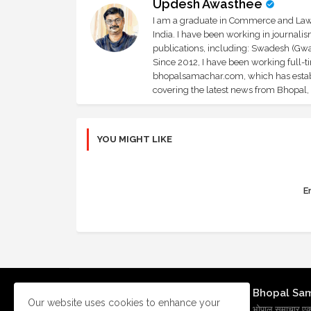
Updesh Awasthee
I am a graduate in Commerce and Law, 
India. I have been working in journali
publications, including: Swadesh (Gwal
Since 2012, I have been working full-t
bhopalsamachar.com, which has establi
covering the latest news from Bhopal, I
YOU MIGHT LIKE
Er
Bhopal Sa
Our website uses cookies to enhance your
भोपाल समाचार एक प्र