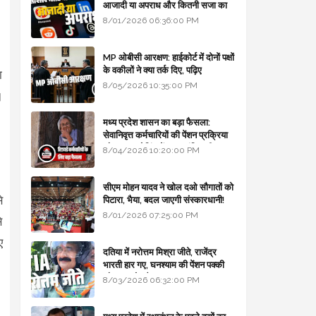
आजादी या अपराध और कितनी सजा का
प्रावधान - free legal advice
8/01/2026 06:36:00 PM
MP ओबीसी आरक्षण: हाईकोर्ट में दोनों पक्षों
के वकीलों ने क्या तर्क दिए, पढ़िए
ा
8/05/2026 10:35:00 PM
।
मध्य प्रदेश शासन का बड़ा फैसला:
सेवानिवृत्त कर्मचारियों की पेंशन प्रक्रिया
और बजट कोडिंग में हुए क्रांतिकारी
8/04/2026 10:20:00 PM
बदलाव
सीएम मोहन यादव ने खोल दओ सौगातों को
े
पिटारा, भैया, बदल जाएगी संस्कारधानी!
8/01/2026 07:25:00 PM
े
ए
दतिया में नरोत्तम मिश्रा जीते, राजेंद्र
भारती हार गए, घनश्याम की पेंशन पक्की
और आशुतोष बैक टू...
8/03/2026 06:32:00 PM