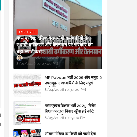
EMPLOYEE
मध्य प्रदेश: दैनिक वेतनभोगी कर्मचारियों के
स्थायी वर्गीकरण और वेतनमान पर सरकार का
बड़ा स्पष्टीकरण
Updesh Awasthee
8/01/2026 07:07:00 PM
MP Patwari भर्ती 2026 और समूह-2
उपसमूह-4 अभ्यर्थियों के लिए संपूर्ण
मार्गदर्शिका
8/04/2026 10:32:00 PM
मध्य प्रदेश शिक्षक भर्ती 2025: विशेष
शिक्षक पात्रता विवाद पहुँचा हाई कोर्ट;
ा
सरकार से माँगा जवाब
8/05/2026 10:49:00 PM
ा
सोशल मीडिया पर किसी को गाली देना,