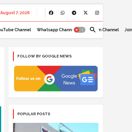
August 7, 2026
ouTube Channel
Whatsapp Channel
Telegram Channel
Joi
FOLLOW BY GOOGLE NEWS
POPULAR POSTS