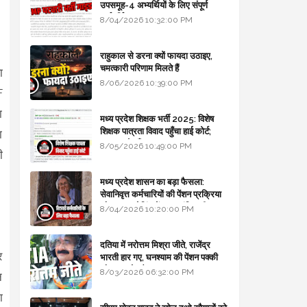
उपसमूह-4 अभ्यर्थियों के लिए संपूर्ण
मार्गदर्शिका
8/04/2026 10:32:00 PM
राहुकाल से डरना क्यों फायदा उठाइए,
चमत्कारी परिणाम मिलते हैं
ा
8/06/2026 10:39:00 PM
F
ा
मध्य प्रदेश शिक्षक भर्ती 2025: विशेष
शिक्षक पात्रता विवाद पहुँचा हाई कोर्ट;
ा
सरकार से माँगा जवाब
8/05/2026 10:49:00 PM
ी
मध्य प्रदेश शासन का बड़ा फैसला:
सेवानिवृत्त कर्मचारियों की पेंशन प्रक्रिया
और बजट कोडिंग में हुए क्रांतिकारी
8/04/2026 10:20:00 PM
बदलाव
दतिया में नरोत्तम मिश्रा जीते, राजेंद्र
र
भारती हार गए, घनश्याम की पेंशन पक्की
और आशुतोष बैक टू...
8/03/2026 06:32:00 PM
न
ा