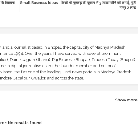
ले के खिलाफ
Small Business Ideas- किसी भी नुक्कड़ की दुकान से 3 लाख महीने की कमाई, पूंजी
मात्र 2 लाख
and a journalist based in Bhopal, the capital city of Madhya Pradesh,
sm since 1994. Over the years, I have served with several prominent
ior), Dainik Jagran (Jhansi), Raj Express (Bhopal), Pradesh Today (Bhopal);
ime in digital journalism. I am the founder member and editor of
shed itself as one of the leading Hindi news portals in Madhya Pradesh,
ndore, Jabalpur, Gwalior, and across the state.
Show more
ror:
No results found