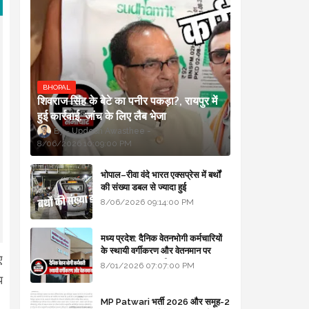
BHOPAL
शिवराज सिंह के बेटे का पनीर पकड़ा?, रायपुर में
हुई कार्रवाई, जांच के लिए लैब भेजा
Updesh Awasthee
8/06/2026 10:09:00 PM
भोपाल–रीवा वंदे भारत एक्सप्रेस में बर्थों
की संख्या डबल से ज्यादा हुई
8/06/2026 09:14:00 PM
मध्य प्रदेश: दैनिक वेतनभोगी कर्मचारियों
के स्थायी वर्गीकरण और वेतनमान पर
ए
सरकार का बड़ा स्पष्टीकरण
8/01/2026 07:07:00 PM
प
MP Patwari भर्ती 2026 और समूह-2