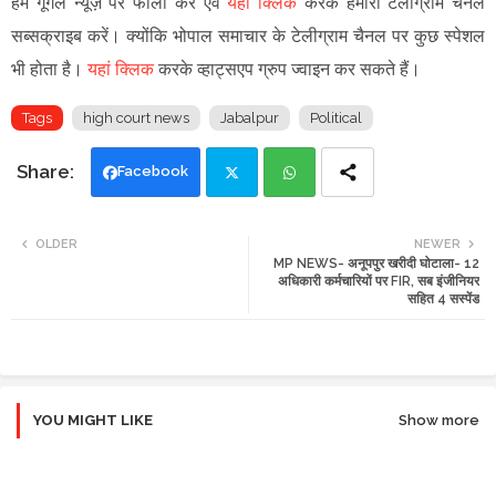
हमें गूगल न्यूज़ पर फॉलो करें एवं
यहां क्लिक
करके हमारा टेलीग्राम चैनल
सब्सक्राइब करें। क्योंकि भोपाल समाचार के टेलीग्राम चैनल पर कुछ स्पेशल
भी होता है।
यहां क्लिक
करके व्हाट्सएप ग्रुप ज्वाइन कर सकते हैं।
Tags
high court news
Jabalpur
Political
Facebook
Twi
Wh
OLDER
NEWER
MP NEWS- अनूपपुर खरीदी घोटाला- 12
tte
ats
अधिकारी कर्मचारियों पर FIR, सब इंजीनियर
सहित 4 सस्पेंड
r
app
YOU MIGHT LIKE
Show more