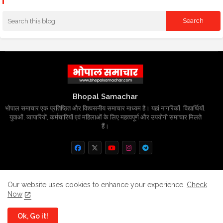
Bhopal Samachar
भोपाल समाचार एक प्रतिष्ठित और विश्वसनीय समाचार माध्यम है। यहां नागरिकों, विद्यार्थियों,
युवाओं, व्यापारियों, कर्मचारियों एवं महिलाओं के लिए महत्वपूर्ण और उपयोगी समाचार मिलते
हैं।
Home
About
Contact us
Privacy Policy
Our website uses cookies to enhance your experience.
Check
Now
Grievance
Disclaimer
sitemap
Ok, Go it!
All Right Reserved Copyright
BhopalSmachar.com