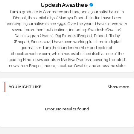
Updesh Awasthee
I am a graduate in Commerce and Law, and a journalist based in
Bhopal, the capital city of Madhya Pradesh, India. I have been
working in journalism since 1994. Over the years, I have served with
several prominent publications, including: Swadesh (Gwalior),
Dainik Jagran (Jhansi), Raj Express (Bhopal), Pradesh Today
(Bhopal); Since 2012, I have been working full-time in digital
journalism. I am the founder member and editor of
bhopalsamachar.com, which has established itself as one of the
leading Hindi news portals in Madhya Pradesh, covering the latest
news from Bhopal, Indore, Jabalpur, Gwalior, and across the state.
YOU MIGHT LIKE
Show more
Error:
No results found