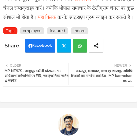
चैनल सब्सक्राइब करें। क्योंकि भोपाल समाचार के टेलीग्राम चैनल पर कुछ
स्पेशल भी होता है।
यहां क्लिक
करके व्हाट्सएप ग्रुप ज्वाइन कर सकते हैं।
Tags
employee
featured
Indore
Facebook
Twi
Wh
OLDER
NEWER
MP NEWS- अनूपपुर खरीदी घोटाला- 12
जबलपुर, बालाघाट, पन्ना एवं शाजापुर अतिथि
tte
ats
अधिकारी कर्मचारियों पर FIR, सब इंजीनियर सहित
शिक्षकों का मानदेय आवंटित- MP karmchari
4 सस्पेंड
news
r
app