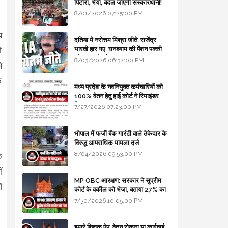
पिटारा, भैया, बदल जाएगी संस्कारधानी!
8/01/2026 07:25:00 PM
य
दतिया में नरोत्तम मिश्रा जीते, राजेंद्र
भारती हार गए, घनश्याम की पेंशन पक्की
ो
और आशुतोष बैक टू...
8/03/2026 06:32:00 PM
े
क
मध्य प्रदेश के नवनियुक्त कर्मचारियों को
100% वेतन हेतु हाई कोर्ट ने रिमाइंडर
लिखा
7/27/2026 07:23:00 PM
भोपाल में फर्जी बैंक गारंटी वाले ठेकेदार के
विरुद्ध आपराधिक मामला दर्ज
8/04/2026 09:53:00 PM
े
ं
MP OBC आरक्षण: सरकार ने सुप्रीम
ं
कोर्ट के वकील को भेजा, बताया 27% का
कानूनी आधार
7/30/2026 10:05:00 PM
हमारे शिक्षक ऐप: वेतन रोकना या कार्रवाई