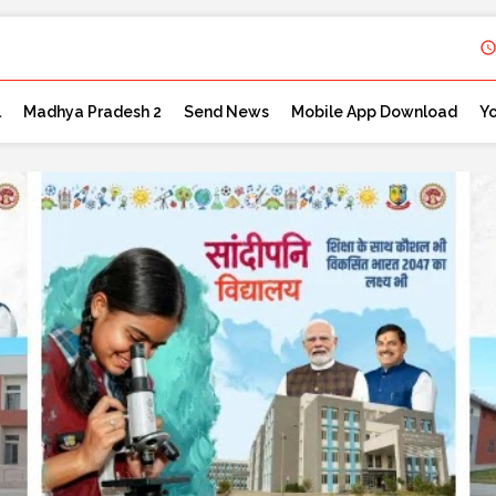
l
Madhya Pradesh 2
Send News
Mobile App Download
Y