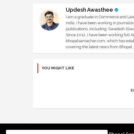
Updesh Awasthee
I am a graduate in Commerce and Law, 
India. I have been working in journali
publications, including: Swadesh (Gwal
Since 2012, I have been working full-t
bhopalsamachar.com, which has establi
covering the latest news from Bhopal, I
YOU MIGHT LIKE
Er