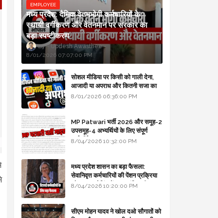
EMPLOYEE
मध्य प्रदेश: दैनिक वेतनभोगी कर्मचारियों के
स्थायी वर्गीकरण और वेतनमान पर सरकार का
बड़ा स्पष्टीकरण
Updesh Awasthee
8/01/2026 07:07:00 PM
सोशल मीडिया पर किसी को गाली देना,
आजादी या अपराध और कितनी सजा का
प्रावधान - free legal advice
8/01/2026 06:36:00 PM
MP Patwari भर्ती 2026 और समूह-2
उपसमूह-4 अभ्यर्थियों के लिए संपूर्ण
मार्गदर्शिका
8/04/2026 10:32:00 PM
े
मध्य प्रदेश शासन का बड़ा फैसला:
सेवानिवृत्त कर्मचारियों की पेंशन प्रक्रिया
े
और बजट कोडिंग में हुए क्रांतिकारी
8/04/2026 10:20:00 PM
बदलाव
सीएम मोहन यादव ने खोल दओ सौगातों को