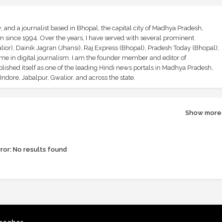
and a journalist based in Bhopal, the capital city of Madhya Pradesh,
sm since 1994. Over the years, I have served with several prominent
ior), Dainik Jagran (Jhansi), Raj Express (Bhopal), Pradesh Today (Bhopal);
ime in digital journalism. I am the founder member and editor of
shed itself as one of the leading Hindi news portals in Madhya Pradesh,
ndore, Jabalpur, Gwalior, and across the state.
Show more
ror:
No results found