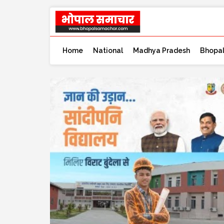
Home
National
Madhya Pradesh
Bhopa