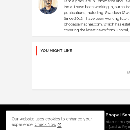
I am a graduate in Commerce and Law, 
India. I have been working in journali
publications, including: Swadesh (Gwal
Since 2012, I have been working full-t
bhopalsamachar.com, which has establi
covering the latest news from Bhopal, I
YOU MIGHT LIKE
Er
Bhopal Sa
Our website uses cookies to enhance your
भोपाल समाचार एक प्र
experience.
Check Now
महिलाओं के लिए मह