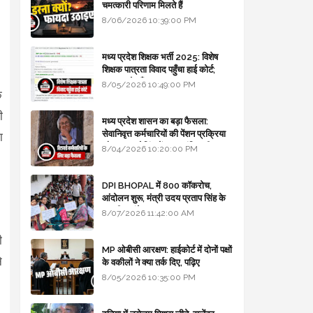
चमत्कारी परिणाम मिलते हैं
8/06/2026 10:39:00 PM
मध्य प्रदेश शिक्षक भर्ती 2025: विशेष
शिक्षक पात्रता विवाद पहुँचा हाई कोर्ट;
सरकार से माँगा जवाब
8/05/2026 10:49:00 PM
क
ी
मध्य प्रदेश शासन का बड़ा फैसला:
सेवानिवृत्त कर्मचारियों की पेंशन प्रक्रिया
ा
और बजट कोडिंग में हुए क्रांतिकारी
8/04/2026 10:20:00 PM
बदलाव
DPI BHOPAL में 800 कॉकरोच,
आंदोलन शुरू, मंत्री उदय प्रताप सिंह के
घर भी जाएंगे
8/07/2026 11:42:00 AM
ी
MP ओबीसी आरक्षण: हाईकोर्ट में दोनों पक्षों
े
के वकीलों ने क्या तर्क दिए, पढ़िए
8/05/2026 10:35:00 PM
।