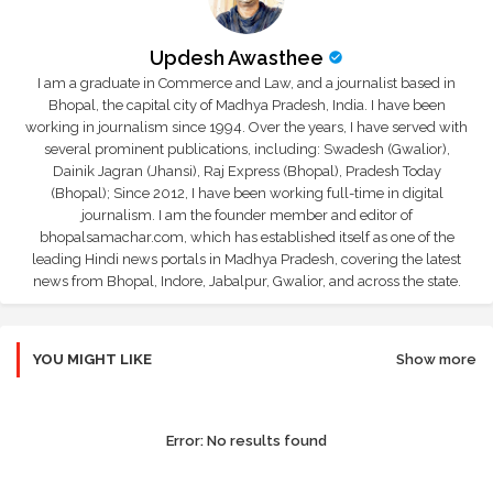
Updesh Awasthee
I am a graduate in Commerce and Law, and a journalist based in
Bhopal, the capital city of Madhya Pradesh, India. I have been
working in journalism since 1994. Over the years, I have served with
several prominent publications, including: Swadesh (Gwalior),
Dainik Jagran (Jhansi), Raj Express (Bhopal), Pradesh Today
(Bhopal); Since 2012, I have been working full-time in digital
journalism. I am the founder member and editor of
bhopalsamachar.com, which has established itself as one of the
leading Hindi news portals in Madhya Pradesh, covering the latest
news from Bhopal, Indore, Jabalpur, Gwalior, and across the state.
YOU MIGHT LIKE
Show more
Error:
No results found